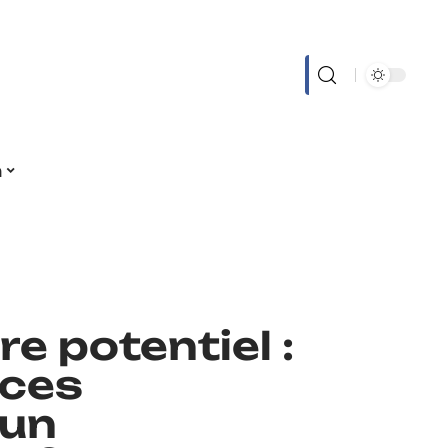
n
e potentiel :
ces
’un