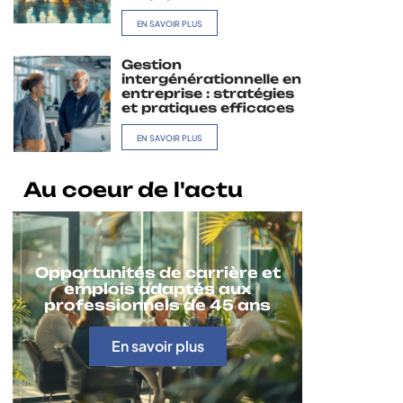
EN SAVOIR PLUS
Gestion
intergénérationnelle en
entreprise : stratégies
et pratiques efficaces
EN SAVOIR PLUS
Au coeur de l'actu
Opportunités de carrière et
emplois adaptés aux
professionnels de 45 ans
En savoir plus