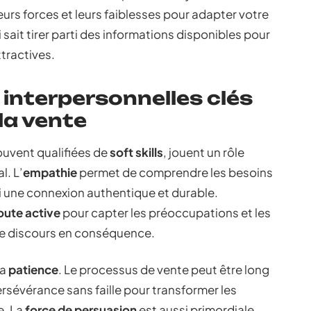
eurs forces et leurs faiblesses pour adapter votre
ait tirer parti des informations disponibles pour
tractives.
interpersonnelles clés
la vente
uvent qualifiées de
soft skills
, jouent un rôle
. L’
empathie
permet de comprendre les besoins
si une connexion authentique et durable.
oute active
pour capter les préoccupations et les
tre discours en conséquence.
la
patience
. Le processus de vente peut être long
sévérance sans faille pour transformer les
e. La
force de persuasion
est aussi primordiale.