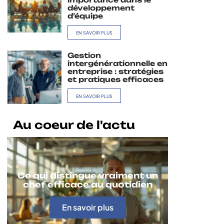
développement
d’équipe
EN SAVOIR PLUS
Gestion
intergénérationnelle en
entreprise : stratégies
et pratiques efficaces
EN SAVOIR PLUS
Au coeur de l'actu
Ce qui distingue vraiment un
chef efficace au quotidien
En savoir plus