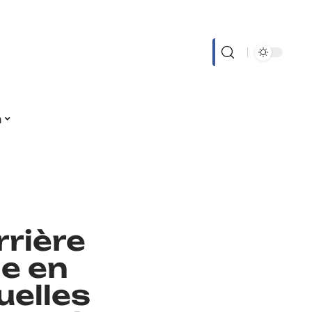
n
rrière
le en
uelles