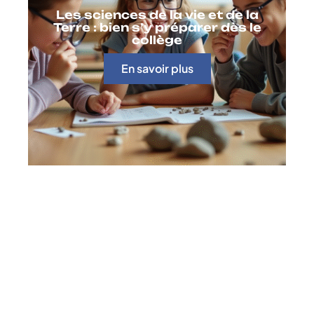
Les sciences de la vie et de la
Terre : bien s’y préparer dès le
collège
En savoir plus
Contact
Mentions Légales
Sitemap
© 2025 | formaxio.fr