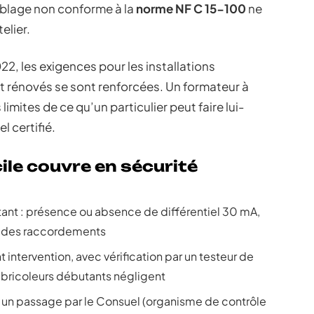
âblage non conforme à la
norme NF C 15-100
ne
elier.
22, les exigences pour les installations
t rénovés se sont renforcées. Un formateur à
limites de ce qu’un particulier peut faire lui-
l certifié.
ile couvre en sécurité
tant : présence ou absence de différentiel 30 mA,
é des raccordements
intervention, avec vérification par un testeur de
s bricoleurs débutants négligent
nt un passage par le Consuel (organisme de contrôle