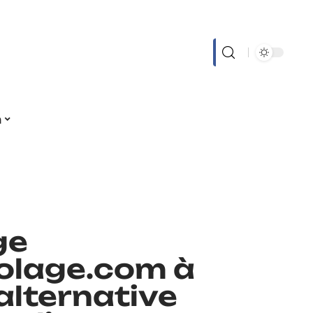
n
ge
colage.com à
 alternative