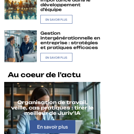
développement
d’équipe
EN SAVOIR PLUS
Gestion
intergénérationnelle en
entreprise : stratégies
et pratiques efficaces
EN SAVOIR PLUS
Au coeur de l'actu
Organisation de travail,
veille, cas pratiques : tirer le
meilleur de Juriv’IA
En savoir plus