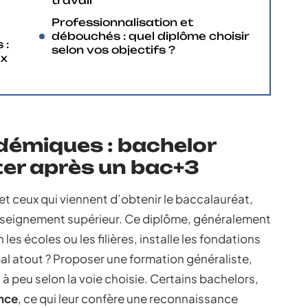
travail
Professionnalisation et
débouchés : quel diplôme choisir
 :
selon vos objectifs ?
ux
démiques : bachelor
ter après un bac+3
et ceux qui viennent d’obtenir le baccalauréat,
enseignement supérieur. Ce diplôme, généralement
 les écoles ou les filières, installe les fondations
pal atout ? Proposer une formation généraliste,
u à peu selon la voie choisie. Certains bachelors,
ence
, ce qui leur confère une reconnaissance