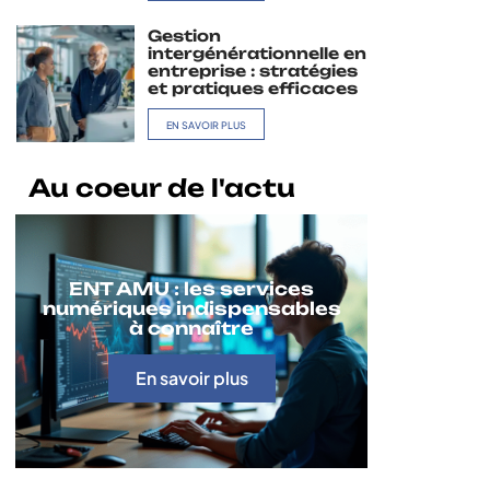
Gestion
intergénérationnelle en
entreprise : stratégies
et pratiques efficaces
EN SAVOIR PLUS
Au coeur de l'actu
ENT AMU : les services
numériques indispensables
à connaître
En savoir plus