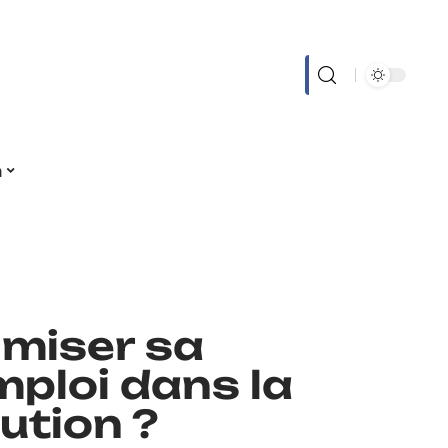
n
miser sa
mploi dans la
ution ?