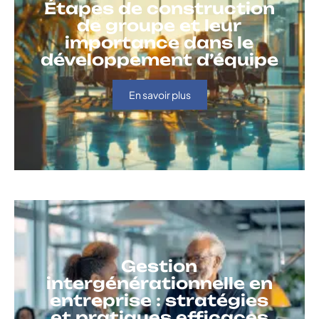
Étapes de construction
de groupe et leur
importance dans le
développement d’équipe
En savoir plus
Gestion
intergénérationnelle en
entreprise : stratégies
et pratiques efficaces