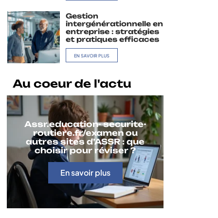
Gestion
intergénérationnelle en
entreprise : stratégies
et pratiques efficaces
EN SAVOIR PLUS
Au coeur de l'actu
Assr.education- securite-
routiere.fr/examen ou
autres sites d’ASSR : que
choisir pour réviser ?
En savoir plus