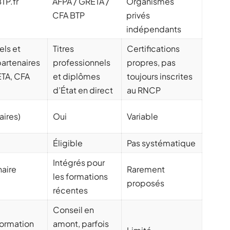
TP.fr
AFPA / GRETA /
Organismes
CFA BTP
privés
indépendants
els et
Titres
Certifications
partenaires
professionnels
propres, pas
TA, CFA
et diplômes
toujours inscrites
d’État en direct
au RNCP
aires)
Oui
Variable
Éligible
Pas systématique
Intégrés pour
aire
Rarement
les formations
proposés
récentes
Conseil en
formation
amont, parfois