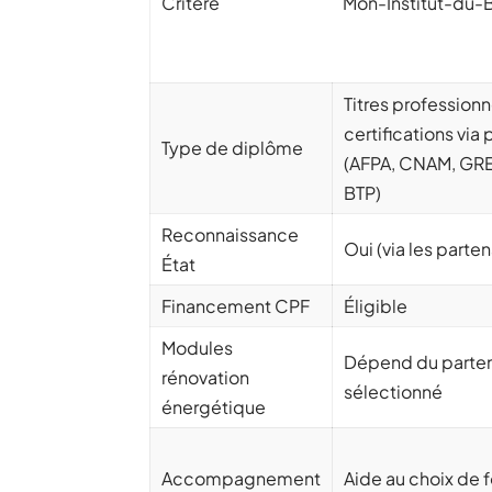
Critère
Mon-Institut-du-B
Titres professionn
certifications via 
Type de diplôme
(AFPA, CNAM, GRE
BTP)
Reconnaissance
Oui (via les parten
État
Financement CPF
Éligible
Modules
Dépend du parten
rénovation
sélectionné
énergétique
Accompagnement
Aide au choix de 