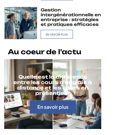
Gestion
intergénérationnelle en
entreprise : stratégies
et pratiques efficaces
EN SAVOIR PLUS
Au coeur de l'actu
Quelle est la différence
entre les cours d’anglais à
distance et les cours en
présentiel ?
En savoir plus