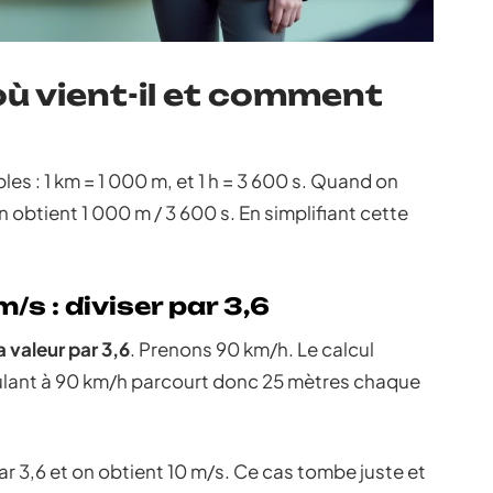
’où vient-il et comment
es : 1 km = 1 000 m, et 1 h = 3 600 s. Quand on
n obtient 1 000 m / 3 600 s. En simplifiant cette
s : diviser par 3,6
a valeur par 3,6
. Prenons 90 km/h. Le calcul
oulant à 90 km/h parcourt donc 25 mètres chaque
ar 3,6 et on obtient 10 m/s. Ce cas tombe juste et