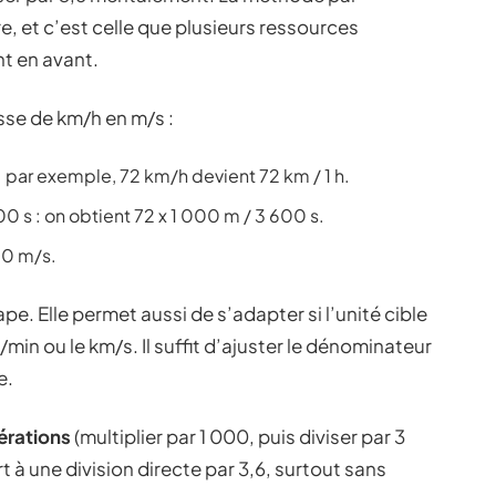
e, et c’est celle que plusieurs ressources
 en avant.
esse de km/h en m/s :
 : par exemple, 72 km/h devient 72 km / 1 h.
 s : on obtient 72 x 1 000 m / 3 600 s.
20 m/s.
e. Elle permet aussi de s’adapter si l’unité cible
/min ou le km/s. Il suffit d’ajuster le dénominateur
e.
érations
(multiplier par 1 000, puis diviser par 3
t à une division directe par 3,6, surtout sans