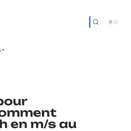
n
 pour
comment
h en m/s au