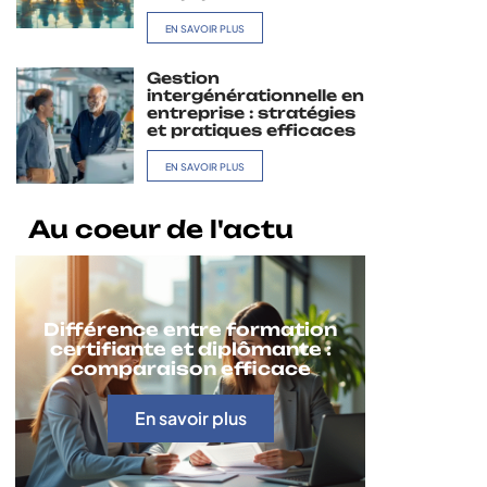
EN SAVOIR PLUS
Gestion
intergénérationnelle en
entreprise : stratégies
et pratiques efficaces
EN SAVOIR PLUS
Au coeur de l'actu
Différence entre formation
certifiante et diplômante :
comparaison efficace
En savoir plus