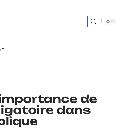
n
’importance de
ligatoire dans
blique