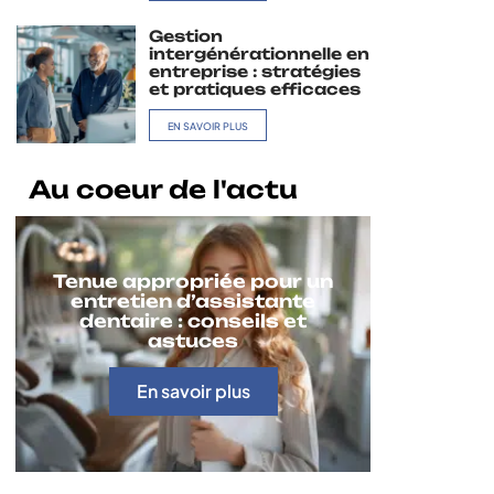
Gestion
intergénérationnelle en
entreprise : stratégies
et pratiques efficaces
EN SAVOIR PLUS
Au coeur de l'actu
Tenue appropriée pour un
entretien d’assistante
dentaire : conseils et
astuces
En savoir plus