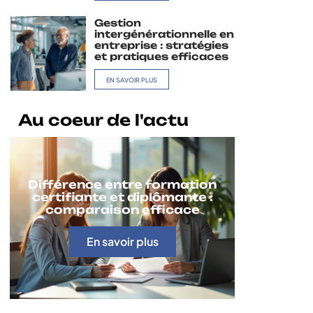
Gestion
intergénérationnelle en
entreprise : stratégies
et pratiques efficaces
EN SAVOIR PLUS
Au coeur de l'actu
Différence entre formation
certifiante et diplômante :
comparaison efficace
En savoir plus