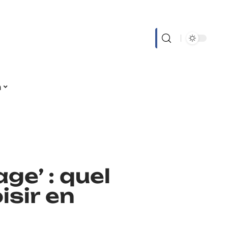
n
ge’ : quel
sir en