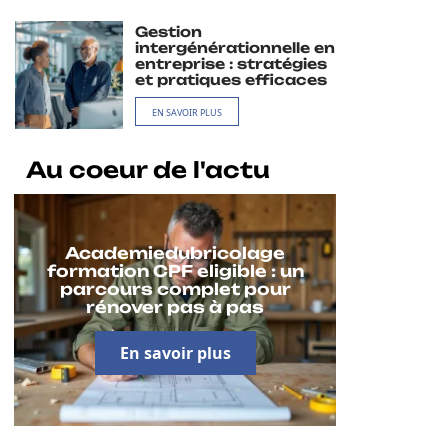
Gestion
intergénérationnelle en
entreprise : stratégies
et pratiques efficaces
EN SAVOIR PLUS
Au coeur de l'actu
Academiedubricolage
formation CPF eligible : un
parcours complet pour
rénover pas à pas
En savoir plus