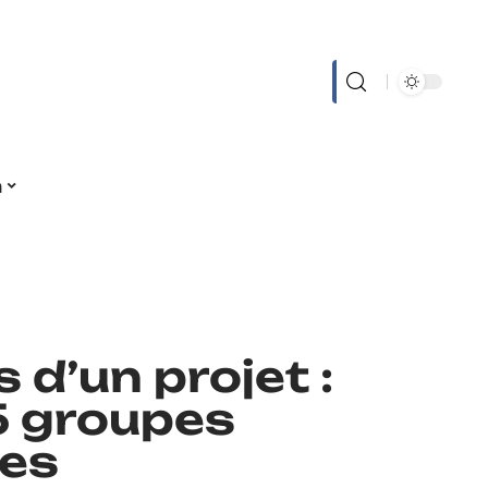
n
 d’un projet :
5 groupes
les