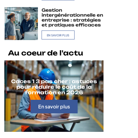
Gestion
intergénérationnelle en
entreprise : stratégies
et pratiques efficaces
EN SAVOIR PLUS
Au coeur de l'actu
Caces 1 3 pas cher : astuces
pour réduire le coût de la
formation en 2026
En savoir plus