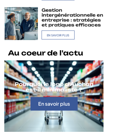
Gestion
intergénérationnelle en
entreprise : stratégies
et pratiques efficaces
EN SAVOIR PLUS
Au coeur de l'actu
Pourquoi le logo d’Auchan
est-il minimaliste ?
En savoir plus