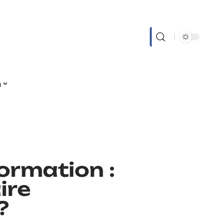
n
ormation :
ire
?