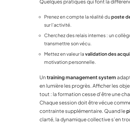
Quelques pratiques qui font la différen
Prenez en compte la réalité du
poste de
sur l’activité.
Cherchez des relais internes : un coll
transmettre son vécu.
Mettez en valeur la
validation des acqu
motivation personnelle.
Un
training management system
adapté
en lumière les progrès. Afficher les obj
tout : la formation cesse d’être une c
Chaque session doit être vécue comm
contrainte supplémentaire. Quand le
p
clarté, la dynamique collective s’en tr